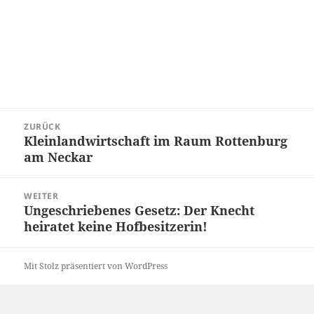
Beitragsnavigation
ZURÜCK
Kleinlandwirtschaft im Raum Rottenburg
Vorheriger
am Neckar
Beitrag:
WEITER
Ungeschriebenes Gesetz: Der Knecht
Nächster
heiratet keine Hofbesitzerin!
Beitrag:
Mit Stolz präsentiert von WordPress