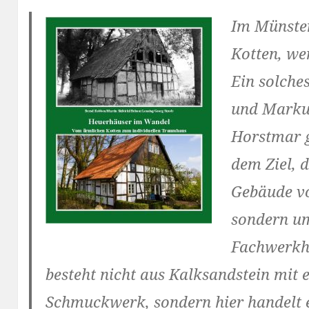
Im Münste
Kotten, we
Ein solche
und Markus
Horstmar g
dem Ziel, 
Gebäude vo
sondern um
Fach­werkh
besteht nicht aus Kalksandstein mit 
Schmuckwerk, sondern hier handelt e