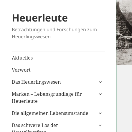
Heuerleute
Betrachtungen und Forschungen zum
Heuerlingswesen
Aktuelles
Vorwort
untermenü
Das Heuerlingswesen
anzeigen
untermenü
Marken – Lebensgrundlage für
anzeigen
Heuerleute
untermenü
Die allgemeinen Lebensumstände
anzeigen
untermenü
Das schwere Los der
anzeigen