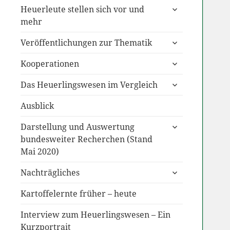
untermenü
Heuerleute stellen sich vor und
anzeigen
mehr
untermenü
Veröffentlichungen zur Thematik
anzeigen
untermenü
Kooperationen
anzeigen
untermenü
Das Heuerlingswesen im Vergleich
anzeigen
Ausblick
untermenü
Darstellung und Auswertung
anzeigen
bundesweiter Recherchen (Stand
Mai 2020)
untermenü
Nachträgliches
anzeigen
Kartoffelernte früher – heute
Interview zum Heuerlingswesen – Ein
Kurzportrait