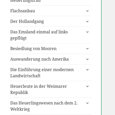
Heuerlingsfrau
untermenü
Flachsanbau
anzeigen
untermenü
Der Hollandgang
anzeigen
untermenü
Das Emsland einmal auf links
anzeigen
gepflügt
untermenü
Besiedlung von Mooren
anzeigen
untermenü
Auswanderung nach Amerika
anzeigen
untermenü
Die Einführung einer modernen
anzeigen
Landwirtschaft
untermenü
Heuerleute in der Weimarer
anzeigen
Republik
untermenü
Das Heuerlingswesen nach dem 2.
anzeigen
Weltkrieg