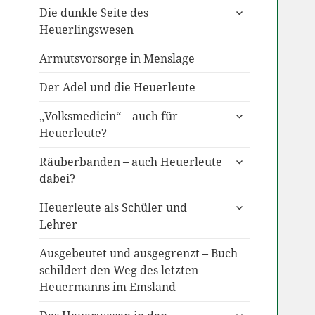
untermenü
Die dunkle Seite des
anzeigen
Heuerlingswesen
Armutsvorsorge in Menslage
Der Adel und die Heuerleute
untermenü
„Volksmedicin“ – auch für
anzeigen
Heuerleute?
untermenü
Räuberbanden – auch Heuerleute
anzeigen
dabei?
untermenü
Heuerleute als Schüler und
anzeigen
Lehrer
Ausgebeutet und ausgegrenzt – Buch
schildert den Weg des letzten
Heuermanns im Emsland
untermenü