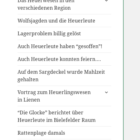
Das Heuerwesen in den
anzeigen
verschiedenen Region
Wolfsjagden und die Heuerleute
Lagerproblem billig gelöst
Auch Heuerleute haben “gesoffen”!
Auch Heuerleute konnten feiern….
Auf dem Sargdeckel wurde Mahlzeit
gehalten
untermenü
Vortrag zum Heuerlingswesen
anzeigen
in Lienen
“Die Glocke” berichtet über
Heuerleute im Bielefelder Raum
Rattenplage damals