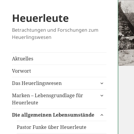
Heuerleute
Betrachtungen und Forschungen zum
Heuerlingswesen
Aktuelles
Vorwort
untermenü
Das Heuerlingswesen
anzeigen
untermenü
Marken – Lebensgrundlage für
anzeigen
Heuerleute
untermenü
Die allgemeinen Lebensumstände
anzeigen
Pastor Funke über Heuerleute