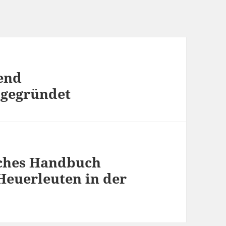
end
 gegründet
iches Handbuch
 Heuerleuten in der