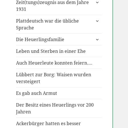
untermenü
Zeit(tungs)zeugnis aus dem Jahre
anzeigen
1931
untermenü
Plattdeutsch war die übliche
anzeigen
Sprache
untermenü
Die Heuerlingsfamilie
anzeigen
Leben und Sterben in einer Ehe
Auch Heuerleute konnten feiern….
Lübbert zur Borg: Waisen wurden
versteigert
Es gab auch Armut
Der Besitz eines Heuerlings vor 200
Jahren
Ackerbürger hatten es besser