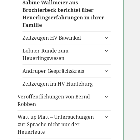
Sabine Wallmeier aus
Brochterbeck berichtet über
Heuerlingserfahrungen in ihrer
Familie
untermenü
Zeitzeugen HV Bawinkel
anzeigen
untermenü
Lohner Runde zum
anzeigen
Heuerlingswesen
untermenü
Andruper Gesprächskreis
anzeigen
Zeitzeugen im HV Hunteburg
untermenü
Veröffentlichungen von Bernd
anzeigen
Robben
untermenü
Watt up Platt – Untersuchungen
anzeigen
zur Sprache nicht nur der
Heuerleute