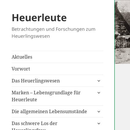
Heuerleute
Betrachtungen und Forschungen zum
Heuerlingswesen
Aktuelles
Vorwort
untermenü
Das Heuerlingswesen
anzeigen
untermenü
Marken – Lebensgrundlage für
anzeigen
Heuerleute
untermenü
Die allgemeinen Lebensumstände
anzeigen
untermenü
Das schwere Los der
anzeigen