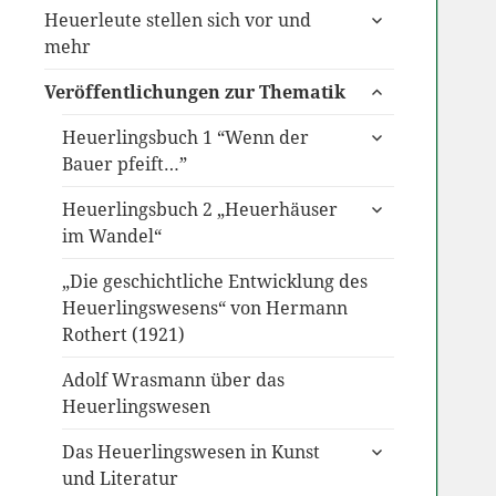
untermenü
Heuerleute stellen sich vor und
anzeigen
mehr
untermenü
Veröffentlichungen zur Thematik
anzeigen
untermenü
Heuerlingsbuch 1 “Wenn der
anzeigen
Bauer pfeift…”
untermenü
Heuerlingsbuch 2 „Heuerhäuser
anzeigen
im Wandel“
„Die geschichtliche Entwicklung des
Heuerlingswesens“ von Hermann
Rothert (1921)
Adolf Wrasmann über das
Heuerlingswesen
untermenü
Das Heuerlingswesen in Kunst
anzeigen
und Literatur