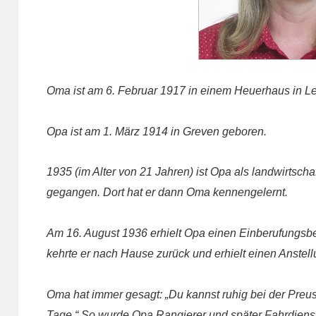
Oma ist am 6. Februar 1917 in einem Heuerhaus in L
Opa ist am 1. März 1914 in Greven geboren.
1935 (im Alter von 21 Jahren) ist Opa als landwirtscha
gegangen. Dort hat er dann Oma kennengelernt.
Am 16. August 1936 erhielt Opa einen Einberufungs
kehrte er nach Hause zurück und erhielt einen Anstell
Oma hat immer gesagt: „Du kannst ruhig bei der Preus
Tage.“ So wurde Opa Rangierer und später Fahrdienst