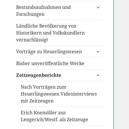
untermenü
Bestandsaufnahmen und
anzeigen
Forschungen
Ländliche Bevölkerung von
Historikern und Volkskundlern
vernachlässigt
untermenü
Vorträge zu Heuerlingswesen
anzeigen
Bisher unveröffentliche Werke
untermenü
Zeitzeugenberichte
anzeigen
Nach Vorträgen zum
Heuerlingswesen Videointerviews
mit Zeitzeugen
Erich Knemöller aus
Lengerich/Westf. als Zeitzeuge