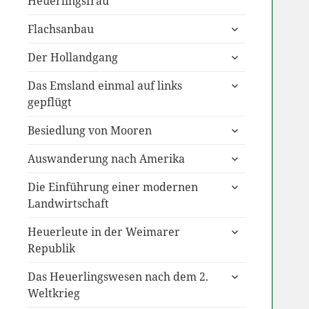
Heuerlingsfrau
untermenü
Flachsanbau
anzeigen
untermenü
Der Hollandgang
anzeigen
untermenü
Das Emsland einmal auf links
anzeigen
gepflügt
untermenü
Besiedlung von Mooren
anzeigen
untermenü
Auswanderung nach Amerika
anzeigen
untermenü
Die Einführung einer modernen
anzeigen
Landwirtschaft
untermenü
Heuerleute in der Weimarer
anzeigen
Republik
untermenü
Das Heuerlingswesen nach dem 2.
anzeigen
Weltkrieg