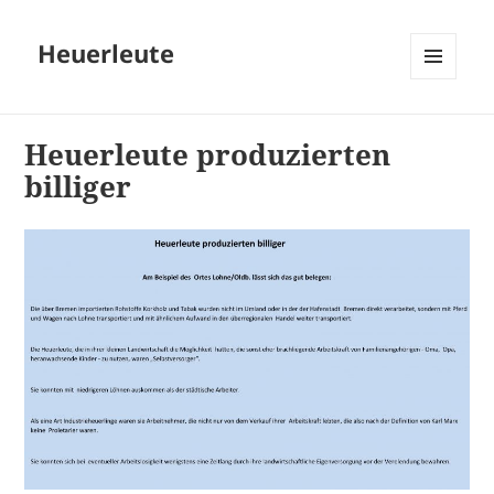
Heuerleute
MENÜ
UND
WIDGETS
Heuerleute produzierten
billiger