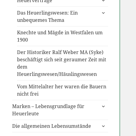
Heuerverträge
anzeigen
untermenü
Das Heuerlingswesen: Ein
anzeigen
unbequemes Thema
Knechte und Mägde in Westfalen um
1900
Der Historiker Ralf Weber MA (Syke)
beschäftigt sich seit geraumer Zeit mit
dem
Heuerlingswesen/Häuslingswesen
Vom Mittelalter her waren die Bauern
nicht frei
untermenü
Marken – Lebensgrundlage für
anzeigen
Heuerleute
untermenü
Die allgemeinen Lebensumstände
anzeigen