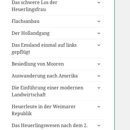
untermenü
Das schwere Los der
anzeigen
Heuerlingsfrau
untermenü
Flachsanbau
anzeigen
untermenü
Der Hollandgang
anzeigen
untermenü
Das Emsland einmal auf links
anzeigen
gepflügt
untermenü
Besiedlung von Mooren
anzeigen
untermenü
Auswanderung nach Amerika
anzeigen
untermenü
Die Einführung einer modernen
anzeigen
Landwirtschaft
untermenü
Heuerleute in der Weimarer
anzeigen
Republik
untermenü
Das Heuerlingswesen nach dem 2.