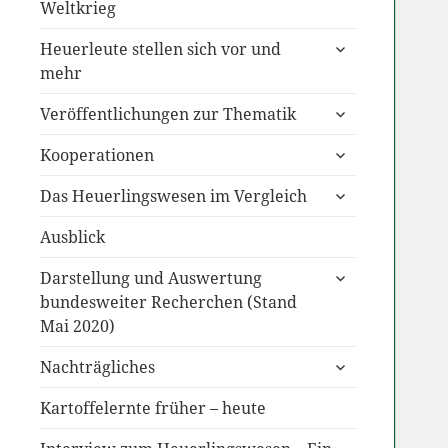
anzeigen
Weltkrieg
untermenü
Heuerleute stellen sich vor und
anzeigen
mehr
untermenü
Veröffentlichungen zur Thematik
anzeigen
untermenü
Kooperationen
anzeigen
untermenü
Das Heuerlingswesen im Vergleich
anzeigen
Ausblick
untermenü
Darstellung und Auswertung
anzeigen
bundesweiter Recherchen (Stand
Mai 2020)
untermenü
Nachträgliches
anzeigen
Kartoffelernte früher – heute