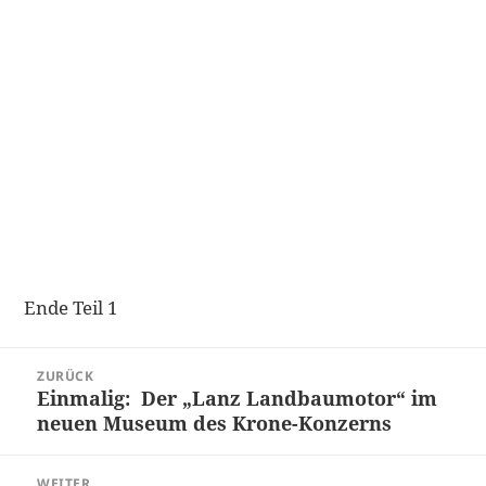
Ende Teil 1
Beitragsnavigation
ZURÜCK
Einmalig: Der „Lanz Landbaumotor“ im
Vorheriger
neuen Museum des Krone-Konzerns
Beitrag:
WEITER