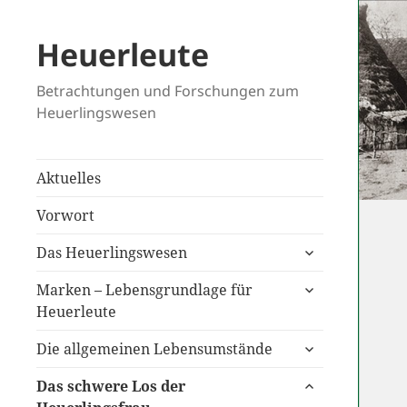
Heuerleute
Betrachtungen und Forschungen zum
Heuerlingswesen
Aktuelles
Vorwort
untermenü
Das Heuerlingswesen
anzeigen
untermenü
Marken – Lebensgrundlage für
anzeigen
Heuerleute
untermenü
Die allgemeinen Lebensumstände
anzeigen
untermenü
Das schwere Los der
anzeigen