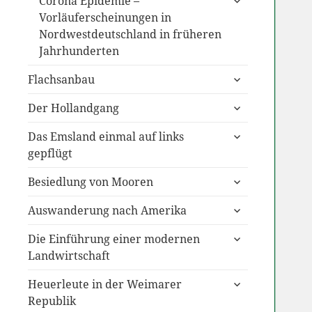
Corona Epidemie –
anzeigen
Vorläuferscheinungen in
Nordwestdeutschland in früheren
Jahrhunderten
untermenü
Flachsanbau
anzeigen
untermenü
Der Hollandgang
anzeigen
untermenü
Das Emsland einmal auf links
anzeigen
gepflügt
untermenü
Besiedlung von Mooren
anzeigen
untermenü
Auswanderung nach Amerika
anzeigen
untermenü
Die Einführung einer modernen
anzeigen
Landwirtschaft
untermenü
Heuerleute in der Weimarer
anzeigen
Republik