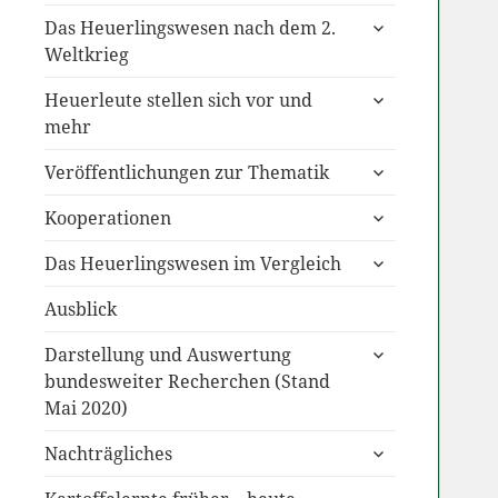
untermenü
Das Heuerlingswesen nach dem 2.
anzeigen
Weltkrieg
untermenü
Heuerleute stellen sich vor und
anzeigen
mehr
untermenü
Veröffentlichungen zur Thematik
anzeigen
untermenü
Kooperationen
anzeigen
untermenü
Das Heuerlingswesen im Vergleich
anzeigen
Ausblick
untermenü
Darstellung und Auswertung
anzeigen
bundesweiter Recherchen (Stand
Mai 2020)
untermenü
Nachträgliches
anzeigen