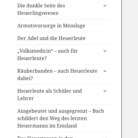
untermenü
Die dunkle Seite des
anzeigen
Heuerlingswesen
Armutsvorsorge in Menslage
Der Adel und die Heuerleute
untermenü
„Volksmedicin“ – auch für
anzeigen
Heuerleute?
untermenü
Räuberbanden – auch Heuerleute
anzeigen
dabei?
untermenü
Heuerleute als Schüler und
anzeigen
Lehrer
Ausgebeutet und ausgegrenzt – Buch
schildert den Weg des letzten
Heuermanns im Emsland
untermenü