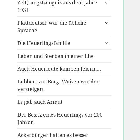
untermenü
Zeit(tungs)zeugnis aus dem Jahre
anzeigen
1931
untermenü
Plattdeutsch war die übliche
anzeigen
Sprache
untermenü
Die Heuerlingsfamilie
anzeigen
Leben und Sterben in einer Ehe
Auch Heuerleute konnten feiern….
Lübbert zur Borg: Waisen wurden
versteigert
Es gab auch Armut
Der Besitz eines Heuerlings vor 200
Jahren
Ackerbürger hatten es besser