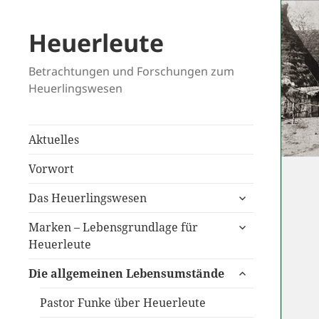
Heuerleute
Betrachtungen und Forschungen zum
Heuerlingswesen
Aktuelles
Vorwort
untermenü
Das Heuerlingswesen
anzeigen
untermenü
Marken – Lebensgrundlage für
anzeigen
Heuerleute
untermenü
Die allgemeinen Lebensumstände
anzeigen
Pastor Funke über Heuerleute