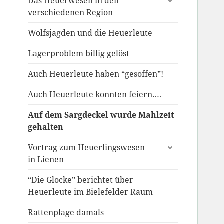
Das Heuerwesen in den
anzeigen
verschiedenen Region
Wolfsjagden und die Heuerleute
Lagerproblem billig gelöst
Auch Heuerleute haben “gesoffen”!
Auch Heuerleute konnten feiern….
Auf dem Sargdeckel wurde Mahlzeit
gehalten
untermenü
Vortrag zum Heuerlingswesen
anzeigen
in Lienen
“Die Glocke” berichtet über
Heuerleute im Bielefelder Raum
Rattenplage damals