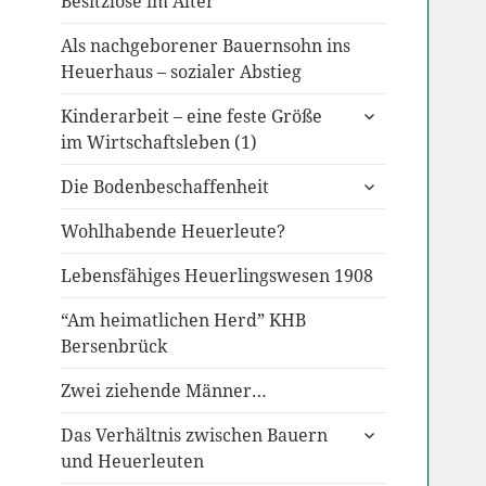
Besitzlose im Alter
Als nachgeborener Bauernsohn ins
Heuerhaus – sozialer Abstieg
untermenü
Kinderarbeit – eine feste Größe
anzeigen
im Wirtschaftsleben (1)
untermenü
Die Bodenbeschaffenheit
anzeigen
Wohlhabende Heuerleute?
Lebensfähiges Heuerlingswesen 1908
“Am heimatlichen Herd” KHB
Bersenbrück
Zwei ziehende Männer…
untermenü
Das Verhältnis zwischen Bauern
anzeigen
und Heuerleuten