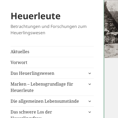
Heuerleute
Betrachtungen und Forschungen zum
Heuerlingswesen
Aktuelles
Vorwort
untermenü
Das Heuerlingswesen
anzeigen
untermenü
Marken – Lebensgrundlage für
anzeigen
Heuerleute
untermenü
Die allgemeinen Lebensumstände
anzeigen
untermenü
Das schwere Los der
anzeigen