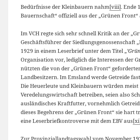
Bedürfnisse der Kleinbauern nahm
[viii]
. Ende 
Bauernschaft“ offiziell aus der „Grünen Front“
Im VCH regte sich sehr schnell Kritik an der „G
Geschäftsführer der Siedlungsgenossenschaft „
1929 in einem Leserbrief unter dem Titel „
’Grün
Organisation vor, lediglich die Interessen der 
nützten die von der „Grünen Front“ geforderte
Landbesitzern. Im Emsland werde Getreide fast a
Die Heuerleute und Kleinbauern würden meist d
Veredelungswirtschaft betreiben, seien also Sc
ausländisches Kraftfutter, vornehmlich Getreid
dieses Begehrens der „Grünen Front“ sie hart t
eine Leserbriefkontroverse mit dem EBV aus
[xi
Zur Provinziallandtagswahl vom November 192