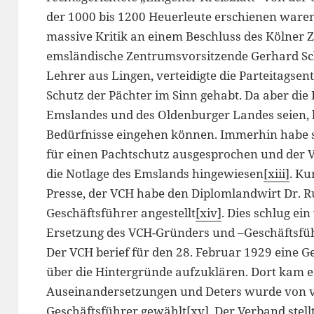
der 1000 bis 1200 Heuerleute erschienen waren
massive Kritik an einem Beschluss des Kölner 
emsländische Zentrumsvorsitzende Gerhard Sch
Lehrer aus Lingen, verteidigte die Parteitagse
Schutz der Pächter im Sinn gehabt. Da aber die
Emslandes und des Oldenburger Landes seien, h
Bedürfnisse eingehen können. Immerhin habe sic
für einen Pachtschutz ausgesprochen und der V
die Notlage des Emslands hingewiesen
[xiii]
. Ku
Presse, der VCH habe den Diplomlandwirt Dr. 
Geschäftsführer angestellt
[xiv]
. Dies schlug ei
Ersetzung des VCH-Gründers und –Geschäftsführe
Der VCH berief für den 28. Februar 1929 eine 
über die Hintergründe aufzuklären. Dort kam e
Auseinandersetzungen und Deters wurde von vi
Geschäftsführer gewählt
[xv]
. Der Verband stel