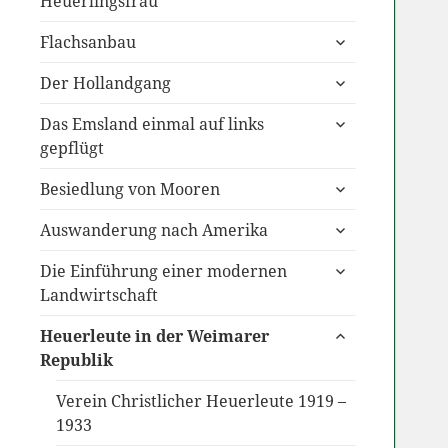
Heuerlingsfrau
untermenü
Flachsanbau
anzeigen
untermenü
Der Hollandgang
anzeigen
untermenü
Das Emsland einmal auf links
anzeigen
gepflügt
untermenü
Besiedlung von Mooren
anzeigen
untermenü
Auswanderung nach Amerika
anzeigen
untermenü
Die Einführung einer modernen
anzeigen
Landwirtschaft
untermenü
Heuerleute in der Weimarer
anzeigen
Republik
Verein Christlicher Heuerleute 1919 –
1933