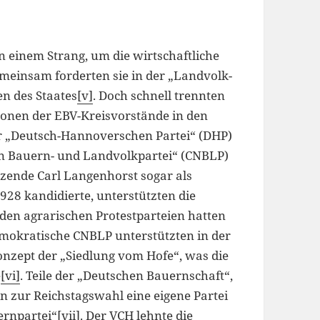
 einem Strang, um die wirtschaftliche
emeinsam forderten sie in der „Landvolk-
n des Staates
[v]
. Doch schnell trennten
onen der EBV-Kreisvorstände in den
 „Deutsch-Hannoverschen Partei“ (DHP)
en Bauern- und Landvolkpartei“ (CNBLP)
itzende Carl Langenhorst sogar als
28 kandidierte, unterstützten die
den agrarischen Protestparteien hatten
emokratische CNBLP unterstützten in der
onzept der „Siedlung vom Hofe“, was die
e
[vi]
. Teile der „Deutschen Bauernschaft“,
en zur Reichstagswahl eine eigene Partei
ernpartei“
[vii]
. Der VCH lehnte die