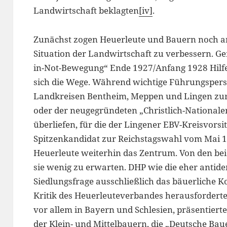
Landwirtschaft beklagten
[iv]
.
Zunächst zogen Heuerleute und Bauern noch an
Situation der Landwirtschaft zu verbessern. G
in-Not-Bewegung“ Ende 1927/Anfang 1928 Hilfe
sich die Wege. Während wichtige Führungspers
Landkreisen Bentheim, Meppen und Lingen zur
oder der neugegründeten „Christlich-National
überliefen, für die der Lingener EBV-Kreisvors
Spitzenkandidat zur Reichstagswahl vom Mai 19
Heuerleute weiterhin das Zentrum. Von den bei
sie wenig zu erwarten. DHP wie die eher antid
Siedlungsfrage ausschließlich das bäuerliche K
Kritik des Heuerleuteverbandes herausfordert
vor allem in Bayern und Schlesien, präsentiert
der Klein- und Mittelbauern, die „Deutsche Bau