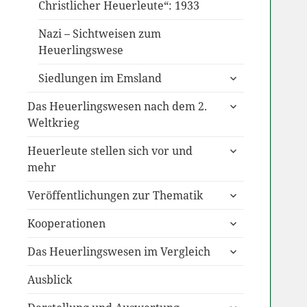
Christlicher Heuerleute“: 1933
Nazi – Sichtweisen zum
Heuerlingswese
untermenü
Siedlungen im Emsland
anzeigen
untermenü
Das Heuerlingswesen nach dem 2.
anzeigen
Weltkrieg
untermenü
Heuerleute stellen sich vor und
anzeigen
mehr
untermenü
Veröffentlichungen zur Thematik
anzeigen
untermenü
Kooperationen
anzeigen
untermenü
Das Heuerlingswesen im Vergleich
anzeigen
Ausblick
untermenü