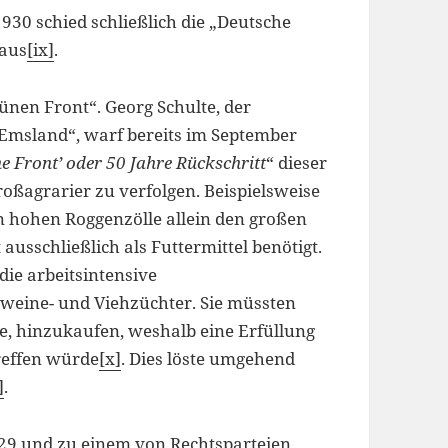
1930 schied schließlich die „Deutsche
 aus
[ix]
.
rünen Front“. Georg Schulte, der
Emsland“, warf bereits im September
e Front’ oder 50 Jahre Rückschritt
“ dieser
Großagrarier zu verfolgen. Beispielsweise
n hohen Roggenzölle allein den großen
usschließlich als Futtermittel benötigt.
ie arbeitsintensive
hweine- und Viehzüchter. Sie müssten
e, hinzukaufen, weshalb eine Erfüllung
reffen würde
[x]
. Dies löste umgehend
]
.
9 und zu einem von Rechtsparteien