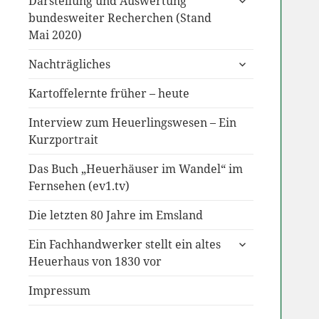
Darstellung und Auswertung
anzeigen
bundesweiter Recherchen (Stand
Mai 2020)
untermenü
Nachträgliches
anzeigen
Kartoffelernte früher – heute
Interview zum Heuerlingswesen – Ein
Kurzportrait
Das Buch „Heuerhäuser im Wandel“ im
Fernsehen (ev1.tv)
Die letzten 80 Jahre im Emsland
untermenü
Ein Fachhandwerker stellt ein altes
anzeigen
Heuerhaus von 1830 vor
Impressum