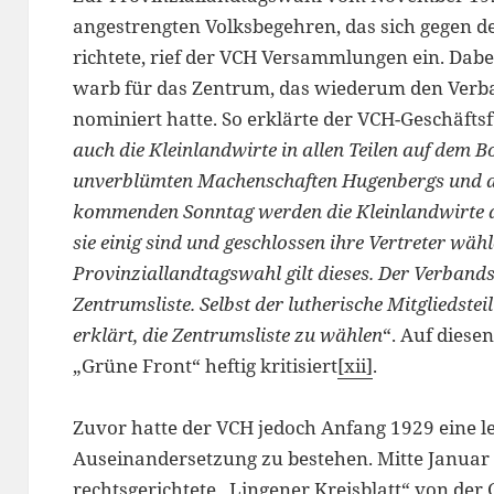
angestrengten Volksbegehren, das sich gegen d
richtete, rief der VCH Versammlungen ein. Dab
warb für das Zentrum, das wiederum den Verb
nominiert hatte. So erklärte der VCH-Geschäftsf
auch die Kleinlandwirte in allen Teilen auf dem 
unverblümten Machenschaften Hugenbergs und a
kommenden Sonntag werden die Kleinlandwirte di
sie einig sind und geschlossen ihre Vertreter wäh
Provinziallandtagswahl gilt dieses. Der Verbands
Zentrumsliste. Selbst der lutherische Mitgliedste
erklärt, die Zentrumsliste zu wählen
“. Auf dies
„Grüne Front“ heftig kritisiert
[xii]
.
Zuvor hatte der VCH jedoch Anfang 1929 eine le
Auseinandersetzung zu bestehen. Mitte Januar b
rechtsgerichtete „Lingener Kreisblatt“ von de