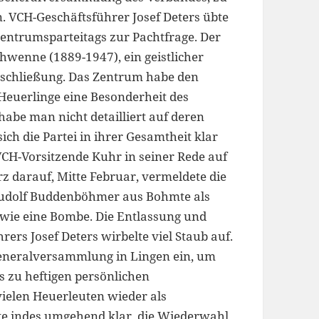
. VCH-Geschäftsführer Josef Deters übte
Zentrumsparteitags zur Pachtfrage. Der
wenne (1889-1947), ein geistlicher
ntschließung. Das Zentrum habe den
 Heuerlinge eine Besonderheit des
abe man nicht detailliert auf deren
h die Partei in ihrer Gesamtheit klar
CH-Vorsitzende Kuhr in seiner Rede auf
rz darauf, Mitte Februar, vermeldete die
Rudolf Buddenböhmer aus Bohmte als
n wie eine Bombe. Die Entlassung und
rs Josef Deters wirbelte viel Staub auf.
Generalversammlung in Lingen ein, um
s zu heftigen persönlichen
elen Heuerleuten wieder als
lte indes umgehend klar, die Wiederwahl