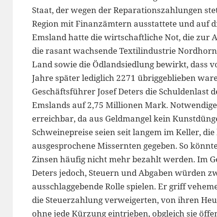
Staat, der wegen der Reparationszahlungen stet
Region mit Finanzämtern ausstattete und auf d
Emsland hatte die wirtschaftliche Not, die zu
die rasant wachsende Textilindustrie Nordhorn
Land sowie die Ödlandsiedlung bewirkt, dass v
Jahre später lediglich 2271 übriggeblieben war
Geschäftsführer Josef Deters die Schuldenlast 
Emslands auf 2,75 Millionen Mark. Notwendige 
erreichbar, da aus Geldmangel kein Kunstdün
Schweinepreise seien seit langem im Keller, die
ausgesprochene Missernten gegeben. So könnten 
Zinsen häufig nicht mehr bezahlt werden. Im G
Deters jedoch, Steuern und Abgaben würden zwa
ausschlaggebende Rolle spielen. Er griff veheme
die Steuerzahlung verweigerten, von ihren He
ohne jede Kürzung eintrieben, obgleich sie öffen