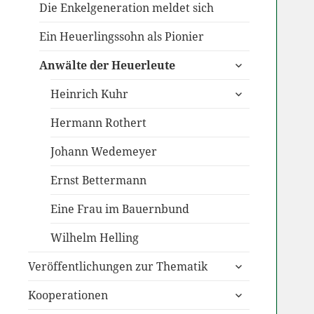
Die Enkelgeneration meldet sich
Ein Heuerlingssohn als Pionier
untermenü
Anwälte der Heuerleute
anzeigen
untermenü
Heinrich Kuhr
anzeigen
Hermann Rothert
Johann Wedemeyer
Ernst Bettermann
Eine Frau im Bauernbund
Wilhelm Helling
untermenü
Veröffentlichungen zur Thematik
anzeigen
untermenü
Kooperationen
anzeigen