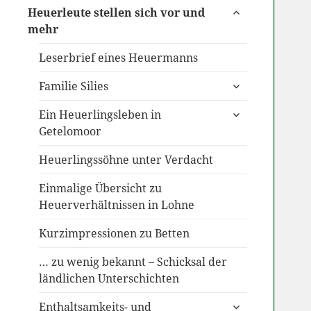
untermenü
Heuerleute stellen sich vor und
anzeigen
mehr
Leserbrief eines Heuermanns
untermenü
Familie Silies
anzeigen
untermenü
Ein Heuerlingsleben in
anzeigen
Getelomoor
Heuerlingssöhne unter Verdacht
Einmalige Übersicht zu
Heuerverhältnissen in Lohne
Kurzimpressionen zu Betten
… zu wenig bekannt – Schicksal der
ländlichen Unterschichten
untermenü
Enthaltsamkeits- und