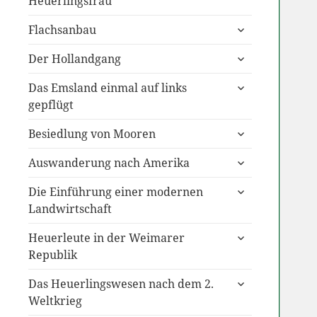
Heuerlingsfrau
untermenü
Flachsanbau
anzeigen
untermenü
Der Hollandgang
anzeigen
untermenü
Das Emsland einmal auf links
anzeigen
gepflügt
untermenü
Besiedlung von Mooren
anzeigen
untermenü
Auswanderung nach Amerika
anzeigen
untermenü
Die Einführung einer modernen
anzeigen
Landwirtschaft
untermenü
Heuerleute in der Weimarer
anzeigen
Republik
untermenü
Das Heuerlingswesen nach dem 2.
anzeigen
Weltkrieg