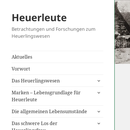
Heuerleute
Betrachtungen und Forschungen zum
Heuerlingswesen
Aktuelles
Vorwort
untermenü
Das Heuerlingswesen
anzeigen
untermenü
Marken – Lebensgrundlage für
anzeigen
Heuerleute
untermenü
Die allgemeinen Lebensumstände
anzeigen
untermenü
Das schwere Los der
anzeigen