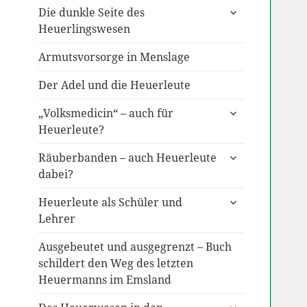
untermenü
Die dunkle Seite des
anzeigen
Heuerlingswesen
Armutsvorsorge in Menslage
Der Adel und die Heuerleute
untermenü
„Volksmedicin“ – auch für
anzeigen
Heuerleute?
untermenü
Räuberbanden – auch Heuerleute
anzeigen
dabei?
untermenü
Heuerleute als Schüler und
anzeigen
Lehrer
Ausgebeutet und ausgegrenzt – Buch
schildert den Weg des letzten
Heuermanns im Emsland
untermenü