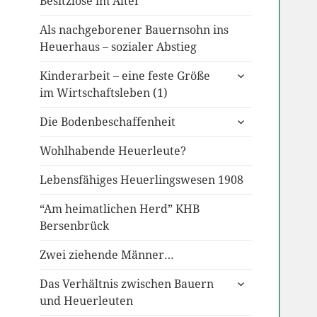
Besitzlose im Alter
Als nachgeborener Bauernsohn ins
Heuerhaus – sozialer Abstieg
untermenü
Kinderarbeit – eine feste Größe
anzeigen
im Wirtschaftsleben (1)
untermenü
Die Bodenbeschaffenheit
anzeigen
Wohlhabende Heuerleute?
Lebensfähiges Heuerlingswesen 1908
“Am heimatlichen Herd” KHB
Bersenbrück
Zwei ziehende Männer…
untermenü
Das Verhältnis zwischen Bauern
anzeigen
und Heuerleuten