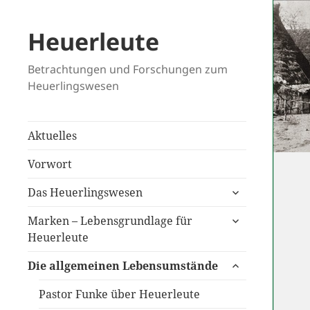
Heuerleute
Betrachtungen und Forschungen zum
Heuerlingswesen
Aktuelles
Vorwort
untermenü
Das Heuerlingswesen
anzeigen
untermenü
Marken – Lebensgrundlage für
anzeigen
Heuerleute
untermenü
Die allgemeinen Lebensumstände
anzeigen
Pastor Funke über Heuerleute