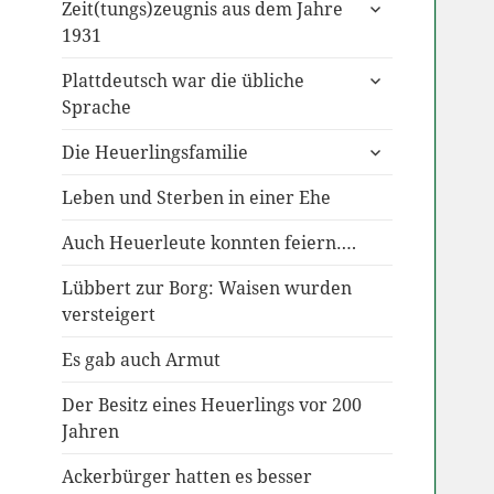
untermenü
Zeit(tungs)zeugnis aus dem Jahre
anzeigen
1931
untermenü
Plattdeutsch war die übliche
anzeigen
Sprache
untermenü
Die Heuerlingsfamilie
anzeigen
Leben und Sterben in einer Ehe
Auch Heuerleute konnten feiern….
Lübbert zur Borg: Waisen wurden
versteigert
Es gab auch Armut
Der Besitz eines Heuerlings vor 200
Jahren
Ackerbürger hatten es besser