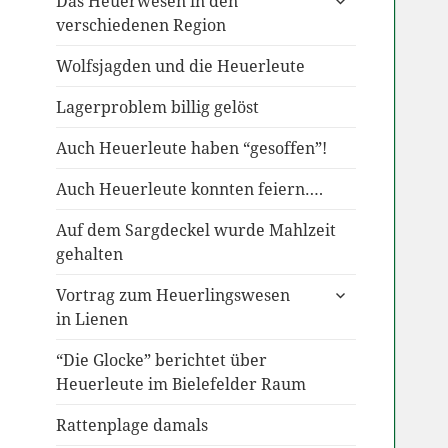
Das Heuerwesen in den
anzeigen
verschiedenen Region
Wolfsjagden und die Heuerleute
Lagerproblem billig gelöst
Auch Heuerleute haben “gesoffen”!
Auch Heuerleute konnten feiern….
Auf dem Sargdeckel wurde Mahlzeit
gehalten
untermenü
Vortrag zum Heuerlingswesen
anzeigen
in Lienen
“Die Glocke” berichtet über
Heuerleute im Bielefelder Raum
Rattenplage damals