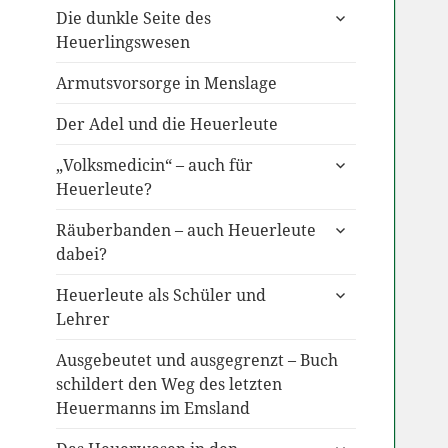
untermenü
Die dunkle Seite des
anzeigen
Heuerlingswesen
Armutsvorsorge in Menslage
Der Adel und die Heuerleute
untermenü
„Volksmedicin“ – auch für
anzeigen
Heuerleute?
untermenü
Räuberbanden – auch Heuerleute
anzeigen
dabei?
untermenü
Heuerleute als Schüler und
anzeigen
Lehrer
Ausgebeutet und ausgegrenzt – Buch
schildert den Weg des letzten
Heuermanns im Emsland
untermenü