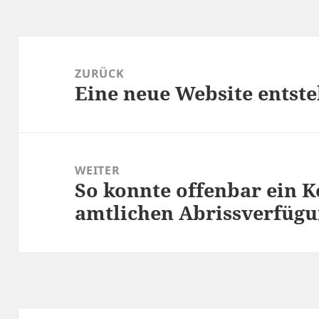
Beitragsnavigation
ZURÜCK
Eine neue Website entste
Vorheriger
Beitrag:
WEITER
So konnte offenbar ein K
Nächster
Beitrag:
amtlichen Abrissverfügu