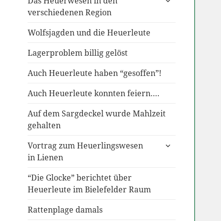
Das Heuerwesen in den
anzeigen
verschiedenen Region
Wolfsjagden und die Heuerleute
Lagerproblem billig gelöst
Auch Heuerleute haben “gesoffen”!
Auch Heuerleute konnten feiern….
Auf dem Sargdeckel wurde Mahlzeit
gehalten
untermenü
Vortrag zum Heuerlingswesen
anzeigen
in Lienen
“Die Glocke” berichtet über
Heuerleute im Bielefelder Raum
Rattenplage damals