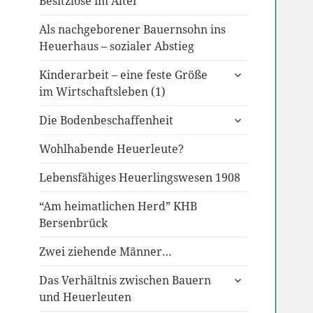
Besitzlose im Alter
Als nachgeborener Bauernsohn ins
Heuerhaus – sozialer Abstieg
untermenü
Kinderarbeit – eine feste Größe
anzeigen
im Wirtschaftsleben (1)
untermenü
Die Bodenbeschaffenheit
anzeigen
Wohlhabende Heuerleute?
Lebensfähiges Heuerlingswesen 1908
“Am heimatlichen Herd” KHB
Bersenbrück
Zwei ziehende Männer…
untermenü
Das Verhältnis zwischen Bauern
anzeigen
und Heuerleuten