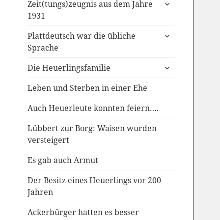
untermenü
Zeit(tungs)zeugnis aus dem Jahre
anzeigen
1931
untermenü
Plattdeutsch war die übliche
anzeigen
Sprache
untermenü
Die Heuerlingsfamilie
anzeigen
Leben und Sterben in einer Ehe
Auch Heuerleute konnten feiern….
Lübbert zur Borg: Waisen wurden
versteigert
Es gab auch Armut
Der Besitz eines Heuerlings vor 200
Jahren
Ackerbürger hatten es besser