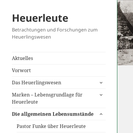
Heuerleute
Betrachtungen und Forschungen zum
Heuerlingswesen
Aktuelles
Vorwort
untermenü
Das Heuerlingswesen
anzeigen
untermenü
Marken – Lebensgrundlage für
anzeigen
Heuerleute
untermenü
Die allgemeinen Lebensumstände
anzeigen
Pastor Funke über Heuerleute