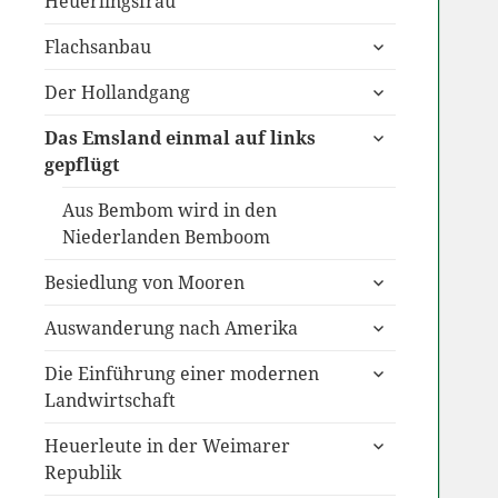
Heuerlingsfrau
untermenü
Flachsanbau
anzeigen
untermenü
Der Hollandgang
anzeigen
untermenü
Das Emsland einmal auf links
anzeigen
gepflügt
Aus Bembom wird in den
Niederlanden Bemboom
untermenü
Besiedlung von Mooren
anzeigen
untermenü
Auswanderung nach Amerika
anzeigen
untermenü
Die Einführung einer modernen
anzeigen
Landwirtschaft
untermenü
Heuerleute in der Weimarer
anzeigen
Republik