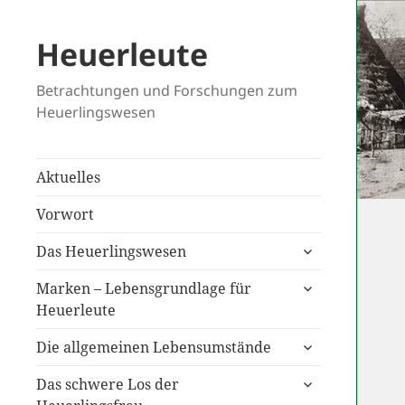
Heuerleute
Betrachtungen und Forschungen zum
Heuerlingswesen
Aktuelles
Vorwort
untermenü
Das Heuerlingswesen
anzeigen
untermenü
Marken – Lebensgrundlage für
anzeigen
Heuerleute
untermenü
Die allgemeinen Lebensumstände
anzeigen
untermenü
Das schwere Los der
anzeigen