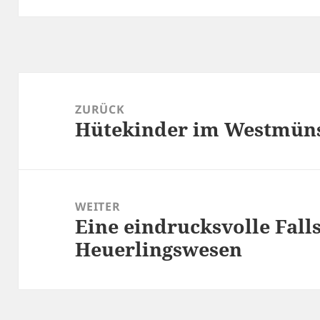
Beitragsnavigation
ZURÜCK
Hütekinder im Westmün
Vorheriger
Beitrag:
WEITER
Eine eindrucksvolle Fall
Nächster
Beitrag:
Heuerlingswesen