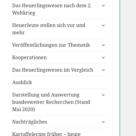
untermenü
Das Heuerlingswesen nach dem 2.
anzeigen
Weltkrieg
untermenü
Heuerleute stellen sich vor und
anzeigen
mehr
untermenü
Veröffentlichungen zur Thematik
anzeigen
untermenü
Kooperationen
anzeigen
untermenü
Das Heuerlingswesen im Vergleich
anzeigen
Ausblick
untermenü
Darstellung und Auswertung
anzeigen
bundesweiter Recherchen (Stand
Mai 2020)
untermenü
Nachträgliches
anzeigen
Kartoffelernte früher – heute