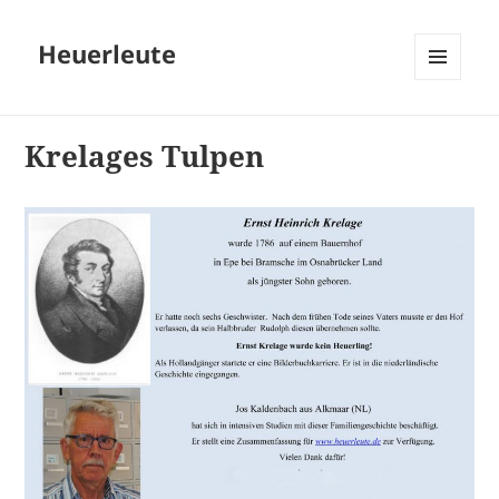
Heuerleute
MENÜ
UND
WIDGETS
Krelages Tulpen