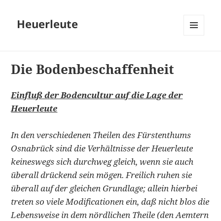
Heuerleute
MENÜ
UND
WIDGETS
Die Bodenbeschaffenheit
Einfluß der Bodencultur auf die Lage der
Heuer­leute
In den verschiedenen Theilen des Fürstenthums
Osna­brück sind die Verhältnisse der Heuerleute
keineswegs sich durchweg gleich, wenn sie auch
überall drückend sein mögen. Freilich ruhen sie
überall auf der glei­chen Grundlage; allein hierbei
treten so viele Modifi­cationen ein, daß nicht blos die
Lebensweise in dem nördlichen Theile (den Aemtern