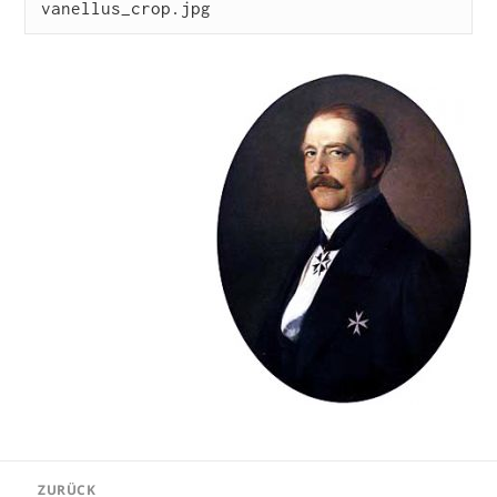
vanellus_crop.jpg
Beitragsnavigation
ZURÜCK