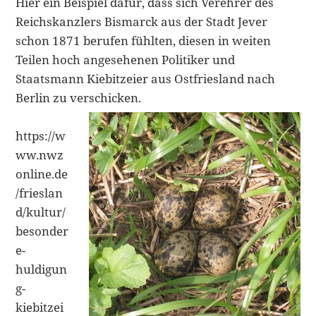
Hier ein Beispiel dafür, dass sich Verehrer des
Reichskanzlers Bismarck aus der Stadt Jever
schon 1871 berufen fühlten, diesen in weiten
Teilen hoch angesehenen Politiker und
Staatsmann Kiebitzeier aus Ostfriesland nach
Berlin zu verschicken.
https://w
ww.nwz
online.de
/frieslan
d/kultur/
besonder
e-
huldigun
g-
kiebitzei