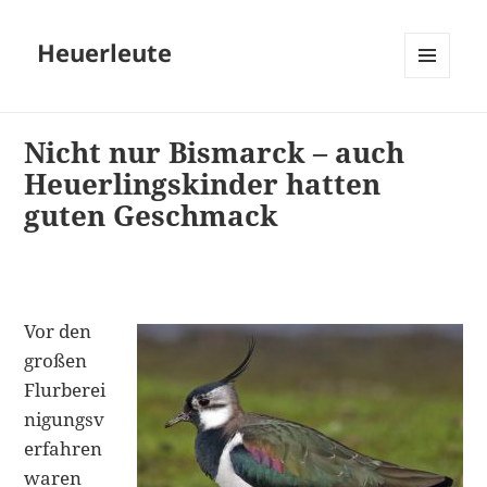
Heuerleute
MENÜ
UND
WIDGETS
Nicht nur Bismarck – auch
Heuerlingskinder hatten
guten Geschmack
Vor den
großen
Flurberei
nigungsv
erfahren
waren