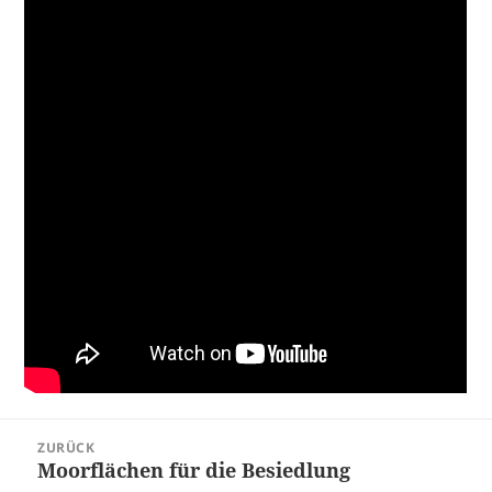
Beitragsnavigation
ZURÜCK
Moorflächen für die Besiedlung
Vorheriger