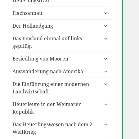
Heuerlingsfrau
untermenü
Flachsanbau
anzeigen
untermenü
Der Hollandgang
anzeigen
untermenü
Das Emsland einmal auf links
anzeigen
gepflügt
untermenü
Besiedlung von Mooren
anzeigen
untermenü
Auswanderung nach Amerika
anzeigen
untermenü
Die Einführung einer modernen
anzeigen
Landwirtschaft
untermenü
Heuerleute in der Weimarer
anzeigen
Republik
untermenü
Das Heuerlingswesen nach dem 2.
anzeigen
Weltkrieg