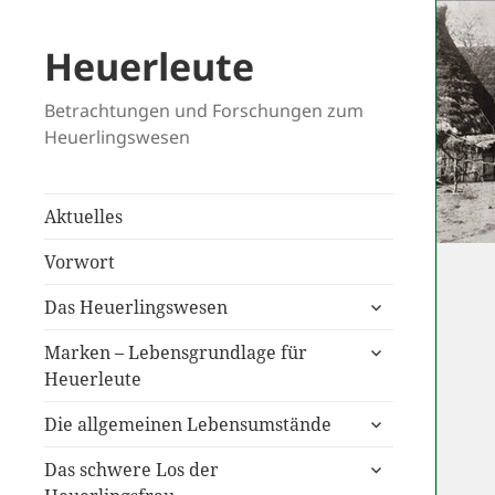
Heuerleute
Betrachtungen und Forschungen zum
Heuerlingswesen
Aktuelles
Vorwort
untermenü
Das Heuerlingswesen
anzeigen
untermenü
Marken – Lebensgrundlage für
anzeigen
Heuerleute
untermenü
Die allgemeinen Lebensumstände
anzeigen
untermenü
Das schwere Los der
anzeigen