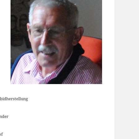
rbidherstellung
inder
of