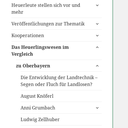
untermenü
Heuerleute stellen sich vor und
anzeigen
mehr
untermenü
Veröffentlichungen zur Thematik
anzeigen
untermenü
Kooperationen
anzeigen
untermenü
Das Heuerlingswesen im
anzeigen
Vergleich
untermenü
zu Oberbayern
anzeigen
Die Entwicklung der Landtechnik –
Segen oder Fluch für Landlosen?
August Knöferl
untermenü
Anni Grumbach
anzeigen
Ludwig Zellhuber