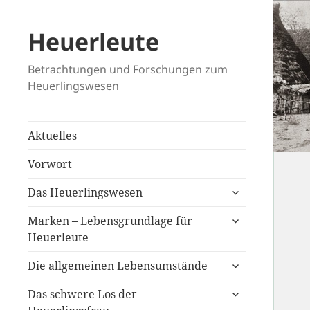
Heuerleute
Betrachtungen und Forschungen zum
Heuerlingswesen
Aktuelles
Vorwort
untermenü
Das Heuerlingswesen
anzeigen
untermenü
Marken – Lebensgrundlage für
anzeigen
Heuerleute
untermenü
Die allgemeinen Lebensumstände
anzeigen
untermenü
Das schwere Los der
anzeigen