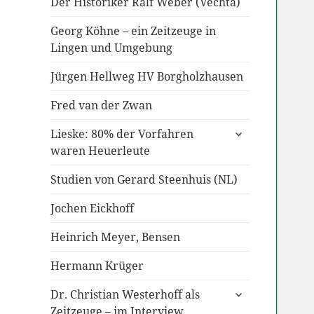
Der Historiker Ralf Weber (Vechta)
Georg Köhne – ein Zeitzeuge in
Lingen und Umgebung
Jürgen Hellweg HV Borgholzhausen
Fred van der Zwan
untermenü
Lieske: 80% der Vorfahren
anzeigen
waren Heuerleute
Studien von Gerard Steenhuis (NL)
Jochen Eickhoff
Heinrich Meyer, Bensen
Hermann Krüger
untermenü
Dr. Christian Westerhoff als
anzeigen
Zeitzeuge – im Interview