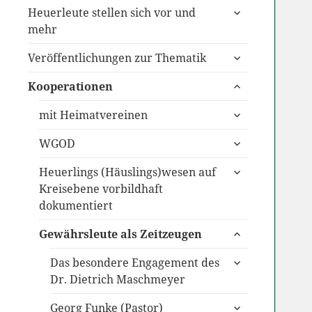
untermenü
Heuerleute stellen sich vor und
anzeigen
mehr
untermenü
Veröffentlichungen zur Thematik
anzeigen
untermenü
Kooperationen
anzeigen
untermenü
mit Heimatvereinen
anzeigen
untermenü
WGOD
anzeigen
untermenü
Heuerlings (Häuslings)wesen auf
anzeigen
Kreisebene vorbildhaft
dokumentiert
untermenü
Gewährsleute als Zeitzeugen
anzeigen
untermenü
Das besondere Engagement des
anzeigen
Dr. Dietrich Maschmeyer
untermenü
Georg Funke (Pastor)