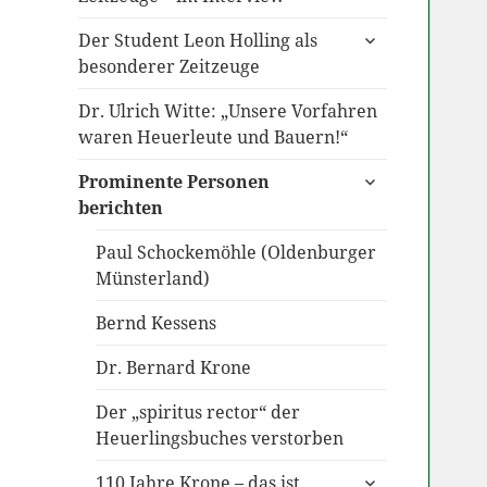
untermenü
Der Student Leon Holling als
anzeigen
besonderer Zeitzeuge
Dr. Ulrich Witte: „Unsere Vorfahren
waren Heuerleute und Bauern!“
untermenü
Prominente Personen
anzeigen
berichten
Paul Schockemöhle (Oldenburger
Münsterland)
Bernd Kessens
Dr. Bernard Krone
Der „spiritus rector“ der
Heuerlingsbuches verstorben
untermenü
110 Jahre Krone – das ist