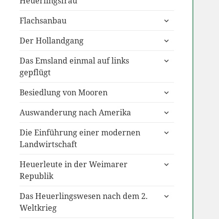
Heuerlingsfrau
untermenü
Flachsanbau
anzeigen
untermenü
Der Hollandgang
anzeigen
untermenü
Das Emsland einmal auf links
anzeigen
gepflügt
untermenü
Besiedlung von Mooren
anzeigen
untermenü
Auswanderung nach Amerika
anzeigen
untermenü
Die Einführung einer modernen
anzeigen
Landwirtschaft
untermenü
Heuerleute in der Weimarer
anzeigen
Republik
untermenü
Das Heuerlingswesen nach dem 2.
anzeigen
Weltkrieg