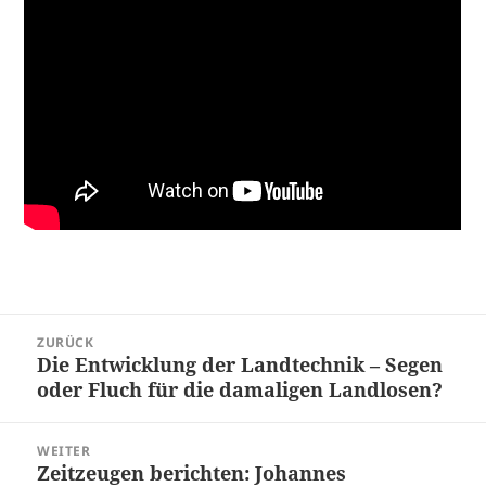
Beitragsnavigation
ZURÜCK
Die Entwicklung der Landtechnik – Segen
Vorheriger
oder Fluch für die damaligen Landlosen?
Beitrag:
WEITER
Zeitzeugen berichten: Johannes
Nächster