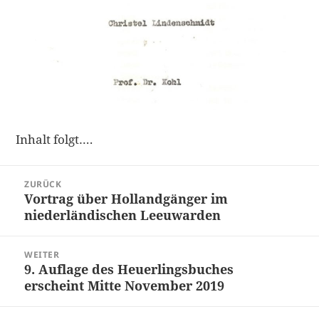
Inhalt folgt….
Beitragsnavigation
ZURÜCK
Vortrag über Hollandgänger im
Vorheriger
niederländischen Leeuwarden
Beitrag:
WEITER
9. Auflage des Heuerlingsbuches
Nächster
erscheint Mitte November 2019
Beitrag: